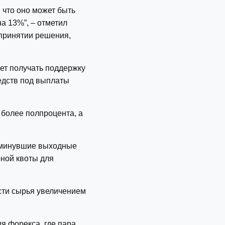
 что оно может быть
а 13%”, – отметил
 принятии решения,
ет получать поддержку
едств под выплаты
 более полпроцента, а
в минувшие выходные
рной квоты для
сти сырья увеличением
я форекса, где пара