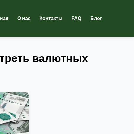
вная
О нас
Контакты
FAQ
Блог
 треть валютных