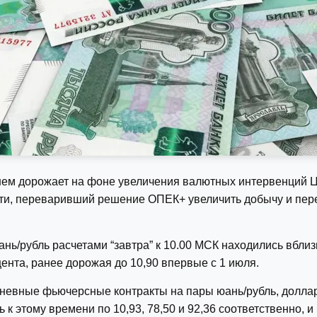
нем дорожает на фоне увеличения валютных интервенций Це
фти, переваривший решение ОПЕК+ увеличить добычу и пер
ь/рубль расчетами “завтра” к 10.00 МСК находились вблизи
ента, ранее дорожая до 10,90 впервые с 1 июля.
евные фьючерсные контракты на пары юань/рубль, доллар/
к этому времени по 10,93, 78,50 и 92,36 соответственно, и