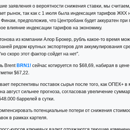
шие заявления о вероятности снижения ставки, мы считаем,
ет рынок, так как с 1 июля была индексация тарифов ЖКХ н
 Финам, предположив, что Центробанк будет аккуратен при
ое влияние индексации тарифов на экономику.
онова из компании Алор Брокер, рубль какое-то время мож
юаней рядом крупных экспортеров для аккумулирования ср
но скоро этот фактор сойдет на нет”.
ь Brent
BRN1!
сейчас котируется по $68,69, набирая в цене
метки $67,22.
ает перспективы поставок сырья после того, как ОПЕК+ 
на август сильнее прогноза, согласовав увеличение сумма
548.000 баррелей в сутки.
омпенсировать потенциальные потери от снижения стоимо
вок в рамках картеля.
росс-курсов ключевых валют отражаются текущие изменени