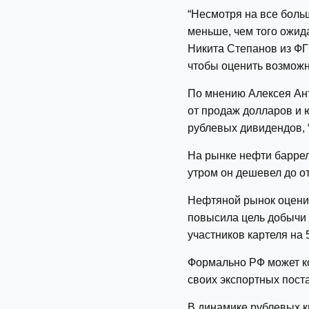
“Несмотря на все боль
меньше, чем того ожида
Никита Степанов из ФГ
чтобы оценить возможн
По мнению Алексея Ант
от продаж долларов и 
рублевых дивидендов, “
На рынке нефти баррел
утром он дешевел до от
Нефтяной рынок оценив
повысила цель добычи 
участников картеля на 
Формально РФ может к
своих экспортных поста
В динамике рублевых к