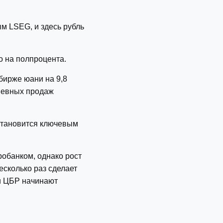
ым LSEG, и здесь рубль
о на полпроцента.
бирже юани на 9,8
невных продаж
становится ключевым
обанком, однако рост
есколько раз сделает
ми ЦБР начинают