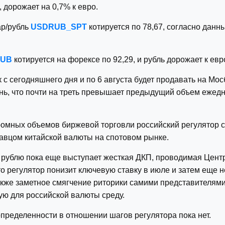
 дорожает на 0,7% к евро.
ар/рубль
USDRUB_SPT
котируется по 78,67, согласно данн
RUB
котируется на форексе по 92,29, и рубль дорожает к евр
с сегодняшнего дня и по 6 августа будет продавать на Мос
нь, что почти на треть превышает предыдущий объем ежед
ромных объемов биржевой торговли российский регулятор 
авцом китайской валюты на спотовом рынке.
рублю пока еще выступает жесткая ДКП, проводимая Центр
о регулятор понизит ключевую ставку в июле и затем еще н
 также заметное смягчение риторики самими представителя
ю для российской валюты среду.
определенности в отношении шагов регулятора пока нет.